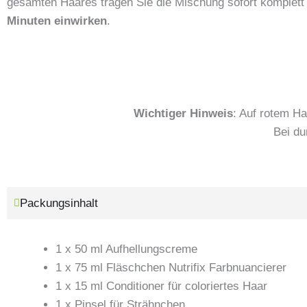
gesamten Haares tragen Sie die Mischung sofort komplett
Minuten einwirken
.
Wichtiger Hinweis
: Auf rotem Ha
Bei du
Packungsinhalt
1 x 50 ml Aufhellungscreme
1 x 75 ml Fläschchen Nutrifix Farbnuancierer
1 x 15 ml Conditioner für coloriertes Haar
1 x Pinsel für Strähnchen