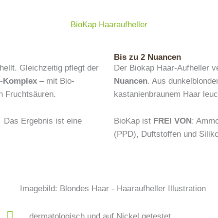
BioKap Haaraufheller
Bis zu 2 Nuancen
ellt. Gleichzeitig pflegt der
Der Biokap Haar-Aufheller 
ir-Komplex
– mit Bio-
Nuancen
. Aus dunkelblonde
en Fruchtsäuren.
kastanienbraunem Haar leuc
 Das Ergebnis ist eine
BioKap ist
FREI VON
: Ammo
(PPD), Duftstoffen und Silik
dermatologisch und auf Nickel getestet