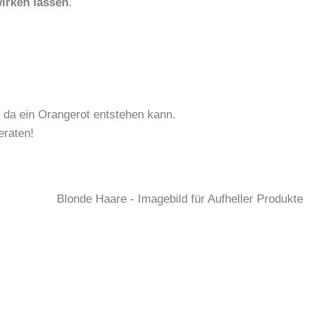
wirken lassen
.
 da ein Orangerot entstehen kann.
eraten!