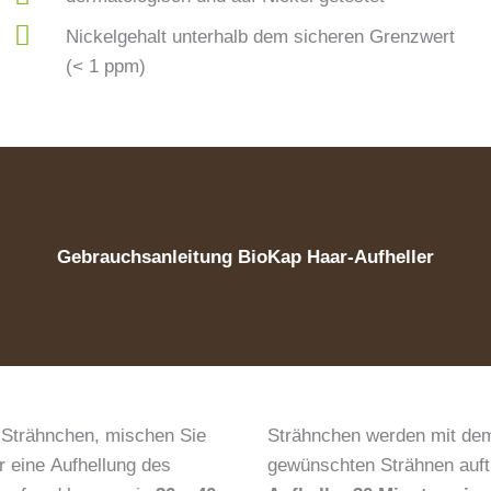
Nickelgehalt unterhalb dem sicheren Grenzwert
(< 1 ppm)
Gebrauchsanleitung BioKap Haar-Aufheller
 Strähnchen, mischen Sie
Strähnchen werden mit dem 
 eine Aufhellung des
gewünschten Strähnen auft