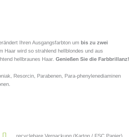
verändert Ihren Ausgangsfarbton um
bis zu zwei
m Haar wird so strahlend hellblondes und aus
htend hellbraunes Haar.
Genießen Sie die Farbbrillanz!
niak, Resorcin, Parabenen, Para-phenylenediaminen
onen.
recyclebare Verpackung (Karton / FSC Papier)